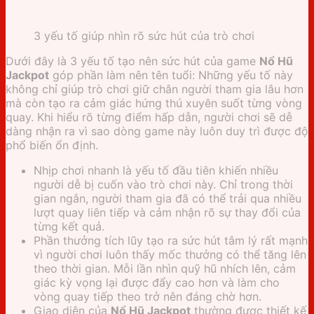
3 yếu tố giúp nhìn rõ sức hút của trò chơi
Dưới đây là 3 yếu tố tạo nên sức hút của game
Nổ Hũ
Jackpot
góp phần làm nên tên tuổi: Những yếu tố này
không chỉ giúp trò chơi giữ chân người tham gia lâu hơn
mà còn tạo ra cảm giác hứng thú xuyên suốt từng vòng
quay. Khi hiểu rõ từng điểm hấp dẫn, người chơi sẽ dễ
dàng nhận ra vì sao dòng game này luôn duy trì được độ
phổ biến ổn định.
Nhịp chơi nhanh là yếu tố đầu tiên khiến nhiều
người dễ bị cuốn vào trò chơi này. Chỉ trong thời
gian ngắn, người tham gia đã có thể trải qua nhiều
lượt quay liên tiếp và cảm nhận rõ sự thay đổi của
từng kết quả.
Phần thưởng tích lũy tạo ra sức hút tâm lý rất mạnh
vì người chơi luôn thấy mốc thưởng có thể tăng lên
theo thời gian. Mỗi lần nhìn quỹ hũ nhích lên, cảm
giác kỳ vọng lại được đẩy cao hơn và làm cho
vòng quay tiếp theo trở nên đáng chờ hơn.
Giao diện của
Nổ Hũ Jackpot
thường được thiết kế