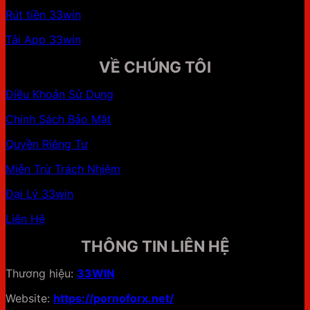
Rút tiền 33win
Tải App 33win
VỀ CHÚNG TÔI
Điều Khoản Sử Dụng
Chính Sách Bảo Mật
Quyền Riêng Tư
Miễn Trừ Trách Nhiệm
Đại Lý 33win
Liên Hệ
THÔNG TIN LIÊN HỆ
Thương hiệu:
33WIN
Website:
https://pornoforx.net/