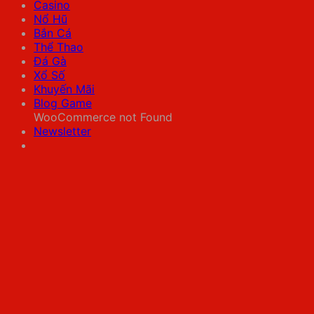
Casino
Nổ Hũ
Bắn Cá
Thể Thao
Đá Gà
Xổ Số
Khuyến Mãi
Blog Game
WooCommerce not Found
Newsletter