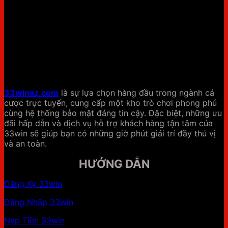
33winaz.com
là sự lựa chọn hàng đầu trong ngành cá
cược trực tuyến, cung cấp một kho trò chơi phong phú
cùng hệ thống bảo mật đáng tin cậy. Đặc biệt, những ưu
đãi hấp dẫn và dịch vụ hỗ trợ khách hàng tận tâm của
33win sẽ giúp bạn có những giờ phút giải trí đầy thú vị
và an toàn.
HƯỚNG DẪN
Đăng Ký 33win
Đăng Nhập 33win
Nạp Tiền 33win